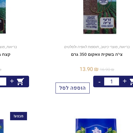
בריאות
,
מוצרי כיטוב
,
תוספות לאפיה ולסלטים
בריאות
,
מוצ
צי'ה בשקית וואקום 350 גרם
קצח בשק
13.90
₪
₪
16.90
₪
+
+
-
הוספה לסל
מבצע!