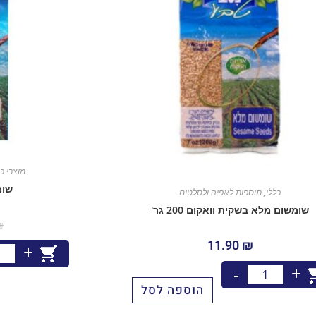
מוצרי כ
שומש
כללי
,
תוספות לאפיה ולסלטים
שומשום מלא בשקית וואקום 200 גר'
₪
11.90
₪
+
+
-
הוספה לסל