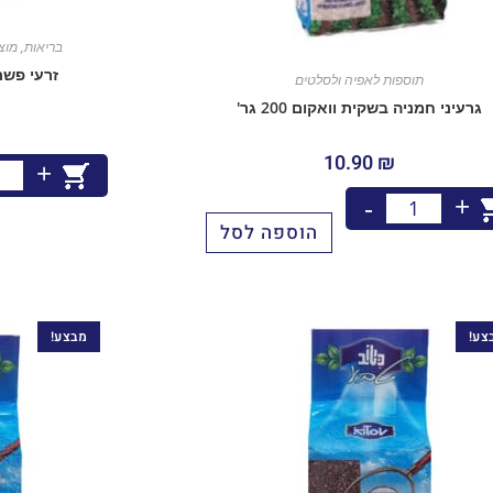
בריאות
,
מוצ
זרעי פשתן 
תוספות לאפיה ולסלטים
גרעיני חמניה בשקית וואקום 200 גר'
10.90
₪
+
+
-
הוספה לסל
צע!
מבצע!